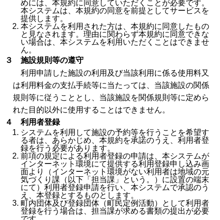
めには、本規約に同意していただくことが必要です。
本システムは、本規約の同意を前提としてサービスを
提供します。
本システムを利用された方は、本規約に同意したもの
と見なされます。理由に関わらず本規約に同意できな
い場合は、本システムを利用いただくことはできませ
ん。
３ 施設規則等の遵守
利用申請した施設の利用及び当該利用に係る使用料又
は利用料金の支払手続等に当たっては、当該施設の関係
規則等に従うこととし、当該施設を関係規則等に定めら
れた目的以外に使用することはできません。
４ 利用者登録
システムを利用して施設の予約等を行うことを希望す
る者は、あらかじめ、本規約を承諾のうえ、利用者登
録を行う必要があります。
前項の規定による利用者登録の申請は、本システムが
インターネット環境にて提供する利用登録申し込み画
面より（インターネット環境がない利用者は地域の元
気づくり課（以下「担当課」という。）に設置の端末
にて）利用者登録申請を行い、本システムで承認のう
え、本登録とするものとします。
町内団体及び登録団体（町民定例活動）として利用者
登録を行う場合は、担当課が求める書類の提出が必要
です。