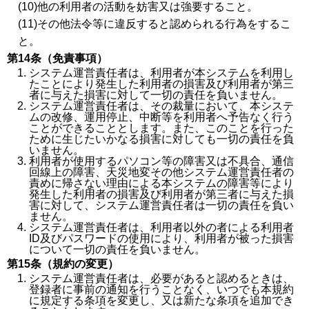
(10)他の利用者の活動を妨害又は強要すること。
(11)その他法令等に違反すると認められる行為をするこ
と。
第14条（免責事項）
システム運営責任者は、利用者が本システムを利用し
たことにより発生した利用者の損害及び利用者が第三
者に与えた損害に対して一切の責任を負いません。
システム運営責任者は、その裁量において、本システ
ムの改修、運用停止、中断等を利用者へ予告なく行う
ことができることとします。また、このことを行った
ために生じたいかなる損害に対しても一切の責任を負
いません。
利用者が使用するパソコン等の障害又は不具合、通信
回線上の障害、天災地変その他システム運営責任者の
責めに帰さない理由による本システムの障害等により
発生した利用者の損害及び利用者が第三者に与えた損
害に対して、システム運営責任者は一切の責任を負い
ません。
システム運営責任者は、利用者以外の者による利用者
ID及びパスワードの使用により、利用者が被った損害
について一切の責任を負いません。
第15条（規約の変更）
システム運営責任者は、必要があると認めるときは、
登録者に事前の通知を行うことなく、いつでも本規約
に規定する条項を変更し、又は新たな条項を追加でき