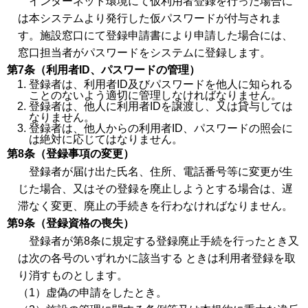
インターネット環境にて仮利用者登録を行った場合に
は本システムより発行した仮パスワードが付与されま
す。施設窓口にて登録申請書により申請した場合には、
窓口担当者がパスワードをシステムに登録します。
第7条（利用者ID、パスワードの管理）
登録者は、利用者ID及びパスワードを他人に知られる
ことのないよう適切に管理しなければなりません。
登録者は、他人に利用者IDを譲渡し、又は貸与しては
なりません。
登録者は、他人からの利用者ID、パスワードの照会に
は絶対に応じてはなりません。
第8条（登録事項の変更）
登録者が届け出た氏名、住所、電話番号等に変更が生
じた場合、又はその登録を廃止しようとする場合は、遅
滞なく変更、廃止の手続きを行わなければなりません。
第9条（登録資格の喪失）
登録者が第8条に規定する登録廃止手続を行ったとき又
は次の各号のいずれかに該当する ときは利用者登録を取
り消すものとします。
（1）虚偽の申請をしたとき。