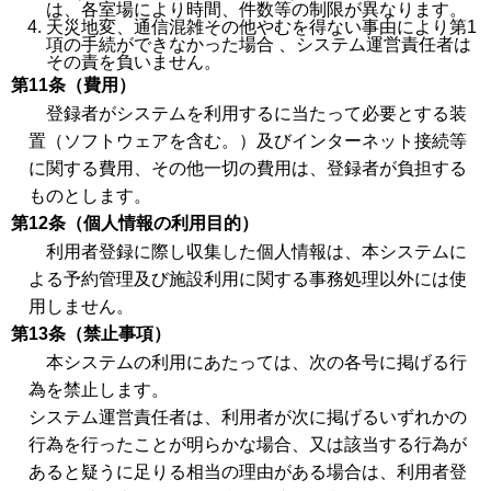
は、各室場により時間、件数等の制限が異なります。
天災地変、通信混雑その他やむを得ない事由により第1
項の手続ができなかった場合 、システム運営責任者は
その責を負いません。
第11条（費用）
登録者がシステムを利用するに当たって必要とする装
置（ソフトウェアを含む。）及びインターネット接続等
に関する費用、その他一切の費用は、登録者が負担する
ものとします。
第12条（個人情報の利用目的）
利用者登録に際し収集した個人情報は、本システムに
よる予約管理及び施設利用に関する事務処理以外には使
用しません。
第13条（禁止事項）
本システムの利用にあたっては、次の各号に掲げる行
為を禁止します。
システム運営責任者は、利用者が次に掲げるいずれかの
行為を行ったことが明らかな場合、又は該当する行為が
あると疑うに足りる相当の理由がある場合は、利用者登