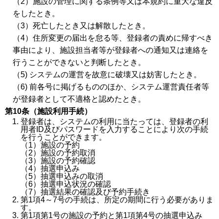
（2）施設の管理に関する条例等又は本規約に重大な違反
をしたとき。
（3）死亡したとき又は解散したとき。
（4）住所変更の届出を怠る等、登録者の責めに帰すべき
事由により、施設担当者等が登録者への通知又は連絡を
行うことができないと判断したとき。
（5) システムの運営を故意に破壊又は妨害したとき。
（6) 前各号に掲げるもののほか、システム運営責任者等
が登録者として不適格と認めたとき。
第10条（施設利用手続）
登録者は、システムの利用に当たっては、登録者の利
用者ID及びパスワードを入力することにより次の手続
を行うことができます。
（1）施設の予約
（2）施設の予約取消
（3）施設の予約確認
（4）抽選申込み
（5）抽選申込みの取消
（6）抽選申込状況の確認
（7）抽選結果の確認及び予約手続き
第1項4～7号の手続は、所定の期間に行う必要がありま
す。
第1項第1号の施設の予約と第1項第4号の抽選申込み